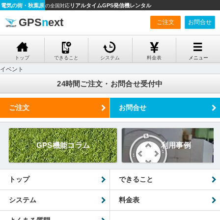
電気の街・秋葉原
リアルタイムGPS発信機レンタル
の全国対応
GPS
n
ext
ご注文
お問合せ
トップ
できること
システム
料金表
メニュー
イベント
24時間ご注文・お問合せ受付中
ご注文
お問合せ
GPS機能コラム
利用事例
トップ
できること
システム
料金表