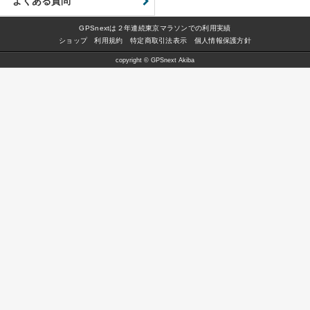
よくある質問
GPSnextは２年連続東京マラソンでの利用実績
ショップ
利用規約
特定商取引法表示
個人情報保護方針
copyright © GPSnext Akiba