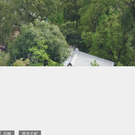
石橋
濱寺元町