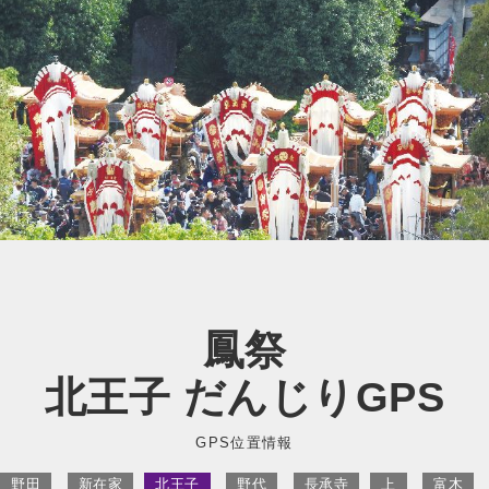
鳳祭
北王子 だんじりGPS
GPS位置情報
野田
新在家
北王子
野代
長承寺
上
富木