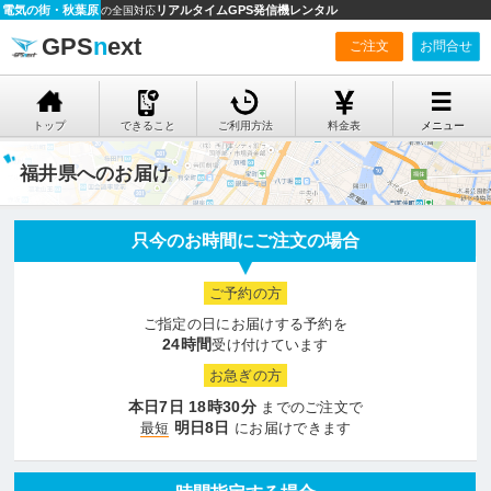
電気の街・秋葉原
リアルタイムGPS発信機レンタル
の全国対応
GPS
n
ext
ご注文
お問合せ
トップ
できること
ご利用方法
料金表
メニュー
福井県へのお届け
只今のお時間にご注文の場合
ご予約の方
ご指定の日にお届けする予約を
24時間
受け付けています
お急ぎの方
本日7日
18時30分
までのご注文で
明日8日
最短
にお届けできます