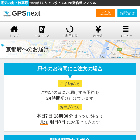
電気の街・秋葉原
リアルタイムGPS発信機レンタル
の全国対応
GPS
n
ext
ご注文
お問合せ
トップ
できること
ご利用方法
料金表
メニュー
京都府へのお届け
只今のお時間にご注文の場合
ご予約の方
ご指定の日にお届けする予約を
24時間
受け付けています
お急ぎの方
本日7日
18時30分
までのご注文で
明日8日
最短
にお届けできます