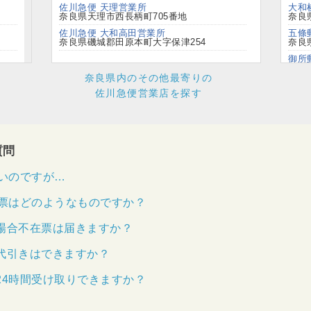
佐川急便 天理営業所
大和
奈良県天理市西長柄町705番地
奈良
佐川急便 大和高田営業所
五條
奈良県磯城郡田原本町大字保津254
奈良県
御所
奈良県
奈良県内のその他最寄りの
生駒
佐川急便営業店を探す
奈良県
大和
奈良県
香芝
奈良県
質問
下市
奈良
いのですが…
橿原
奈良県
票はどのようなものですか？
場合不在票は届きますか？
坪
代引きはできますか？
4時間受け取りできますか？
坪