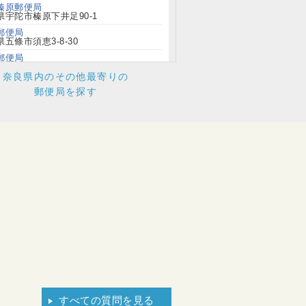
榛原郵便局
県宇陀市榛原下井足90-1
郵便局
五條市須恵3-8-30
郵便局
御所市71-3
奈良県内のその他最寄りの
郵便局
郵便局を探す
生駒市谷田町1234-1
高田郵便局
大和高田市神楽2-7-46
郵便局
香芝市下田西2-2-10
郵便局
県吉野郡下市町下市489
郵便局
橿原市八木町1-9-20
すべての質問を見る