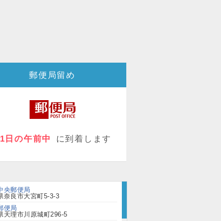
郵便局留め
11日の午前中
に到着します
中央郵便局
奈良市大宮町5-3-3
郵便局
県天理市川原城町296-5