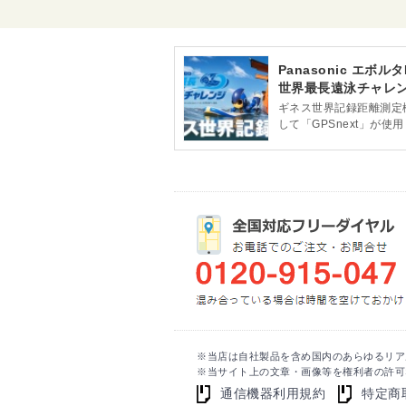
144-1
ヤマト運輸 五條センター
奈良県五條市今井4-3-41
ヤマト運輸 御所センター
Panasonic エボルタ
奈良県御所市東辻208-1
世界最長遠泳チャレ
ヤマト運輸 桜井センター
奈良県桜井市大字外山1300
ギネス世界記録距離測定
して「GPSnext」が使用
ヤマト運輸 佐保台西センター
奈良県奈良市法蓮佐保山三丁目1583-1
ヤマト運輸 竜田川センター
奈良県生駒郡斑鳩町興留2-6-39
※当店は自社製品を含め国内のあらゆるリア
※当サイト上の文章・画像等を権利者の許可
通信機器利用規約
特定商