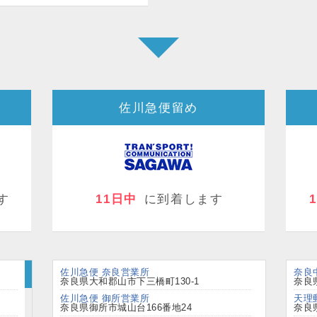
佐川急便留め
す
11日中
に到着します
佐川急便 奈良営業所
奈良
奈良県大和郡山市下三橋町130-1
奈良県
佐川急便 御所営業所
天理
奈良県御所市城山台166番地24
奈良