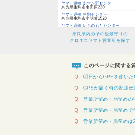
ヤマト運輸 あすか野センター
奈良県生駒市南田原220
ヤマト運輸 生駒センター
奈良県生駒市小明町1528
ヤマト運輸 いちのもとセンター
奈良県天理市西長柄町447
奈良県内のその他最寄りの
ヤマト運輸 柿本センター
クロネコヤマト営業所を探す
奈良県葛城市北花内口ﾉ町621
ヤマト運輸 橿原今井センター
奈良県橿原市飯高町108-1
ヤマト運輸 橿原うねびセンター
奈良県橿原市四分町99-1
このページに関する
ヤマト運輸 橿原耳成山センター
奈良県橿原市十市町字高田915-1
Q
明日からGPSを使いた
ヤマト運輸 橿原八木駅前センター
奈良県橿原市十市町字高田915-1
Q
GPSが届く時の配送伝
ヤマト運輸 香芝北センター
奈良県葛城市加守字堂ヶ谷1365-4
Q
営業所留め・局留めの
ヤマト運輸 河合センター
奈良県北葛城郡広陵町大字弁財天字二ﾉ
Q
営業所留め・局留めで
144-1
ヤマト運輸 学園前センター
Q
営業所留め・局留めは2
奈良県奈良市七条東町1-12
ヤマト運輸 広陵センター
奈良県北葛城郡広陵町大字弁財天字二ﾉ