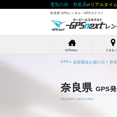
電気の街・秋葉原
リアルタイム
の
奈良県 GPSレンタル - GPSネクスト
GPSnext
できる
GPS
全国最短お届け日
奈
奈良県
GPS
DELIVERY DAYS
NARA